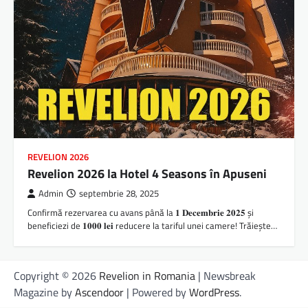
REVELION 2026
Revelion 2026 la Hotel 4 Seasons în Apuseni
Admin
septembrie 28, 2025
Confirmă rezervarea cu avans până la 𝟏 𝐃𝐞𝐜𝐞𝐦𝐛𝐫𝐢𝐞 𝟐𝟎𝟐𝟓 și
beneficiezi de 𝟏𝟎𝟎𝟎 𝐥𝐞𝐢 reducere la tariful unei camere! Trăiește…
Copyright © 2026
Revelion in Romania
| Newsbreak
Magazine by
Ascendoor
| Powered by
WordPress
.