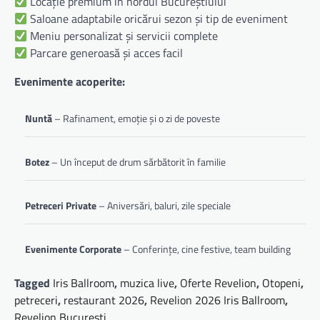
Locație premium în nordul Bucureștiului
Saloane adaptabile oricărui sezon și tip de eveniment
Meniu personalizat și servicii complete
Parcare generoasă și acces facil
Evenimente acoperite:
Nuntă
– Rafinament, emoție și o zi de poveste
Botez
– Un început de drum sărbătorit în familie
Petreceri Private
– Aniversări, baluri, zile speciale
Evenimente Corporate
– Conferințe, cine festive, team building
Tagged
Iris Ballroom
,
muzica live
,
Oferte Revelion
,
Otopeni
,
petreceri
,
restaurant 2026
,
Revelion 2026 Iris Ballroom
,
Revelion Bucuresti