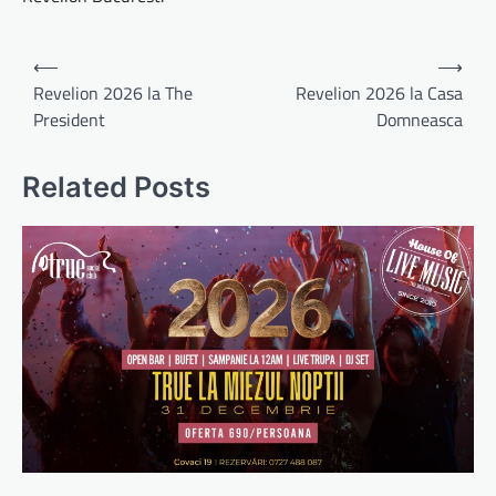
Navigare
⟵
⟶
în
Revelion 2026 la The
Revelion 2026 la Casa
President
Domneasca
articole
Related Posts