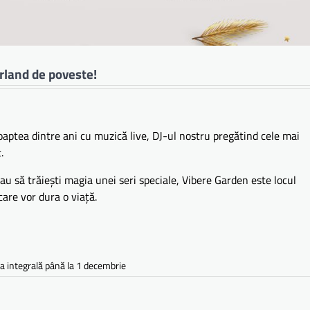
rland de poveste!
tea dintre ani cu muzică live, DJ-ul nostru pregătind cele mai
t.
au să trăiești magia unei seri speciale, Vibere Garden este locul
care vor dura o viață.
a integrală până la 1 decembrie