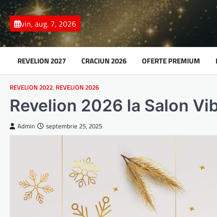
Skip
to
vin, aug. 7, 2026
content
REVELION 2027
CRACIUN 2026
OFERTE PREMIUM
REVELION 2022
,
REVELION 2026
Revelion 2026 la Salon Vi
Admin
septembrie 25, 2025