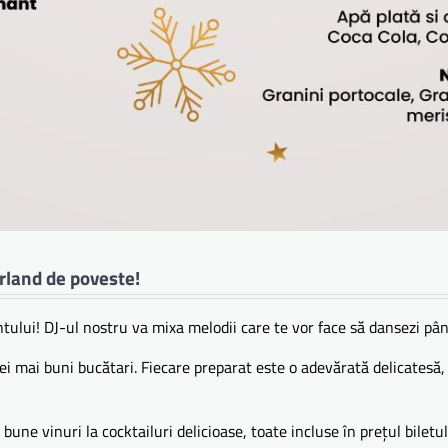
rland de poveste!
omentului! DJ-ul nostru va mixa melodii care te vor face să dansezi p
ijă de cei mai buni bucătari. Fiecare preparat este o adevărată delicate
 mai bune vinuri la cocktailuri delicioase, toate incluse în prețul bilet