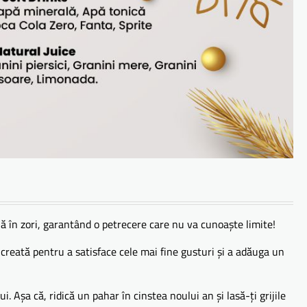
ână în zori, garantând o petrecere care nu va cunoaște limite!
să, creată pentru a satisface cele mai fine gusturi și a adăuga un
ului. Așa că, ridică un pahar în cinstea noului an și lasă-ți grijile