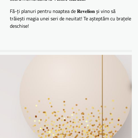
Fă-ți planuri pentru noaptea de 𝐑𝐞𝐯𝐞𝐥𝐢𝐨𝐧 și vino să
trăiești magia unei seri de neuitat! Te așteptăm cu brațele
deschise!