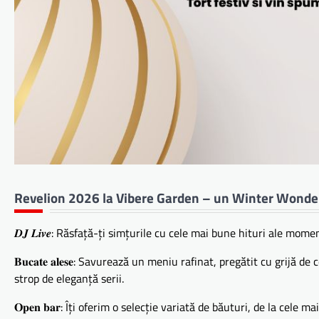
Revelion 2026 la Vibere Garden – un Winter Wonde
𝑫𝑱 𝑳𝒊𝒗𝒆: Răsfață-ți simțurile cu cele mai bune hituri ale m
𝐁𝐮𝐜𝐚𝐭𝐞 𝐚𝐥𝐞𝐬𝐞: Savurează un meniu rafinat, pregătit cu gr
strop de eleganță serii.
𝐎𝐩𝐞𝐧 𝐛𝐚𝐫: Îți oferim o selecție variată de băuturi, de la cele