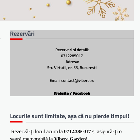
Rezervări
Rezervari si detalii:
0712285017
Adresa:
Str. Virtutii, nr. 55, Bucuresti
Email: contact@vibere.ro
Website
/
Facebook
Locurile sunt limitate, așa că nu pierde timpul!
Rezervă-ți locul acum la 𝟎𝟕𝟏𝟐.𝟐𝟖𝟓.𝟎𝟏𝟕 și asigură-ți o
seară memorabilă la 𝐕𝐢𝐛𝐞𝐫𝐞 𝐆𝐚𝐫𝐝𝐞𝐧!